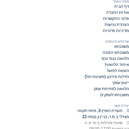
מפת האתר
דף הבית
אודות החברה
פרטי התקשרות
הצהרת נגישות
מדיניות פרטיות
שירותים פיננסים
משכנתא
משכנתא הפוכה
הלוואה כנגד נכס
איחוד הלוואות
הוצאה לפועל
חדלות פירעון (פשיטת רגל)
ייעוץ עסקי
הלוואה לפתיחת עסק
משכנתא לעסקים
יצירת קשר
תוצרת הארץ 3, פתח תקווה
מגדלי ב.ס.ר, בניין i, קומה 22
שעות פעילות בימי א-ה
בין השעות 09:00-17:00